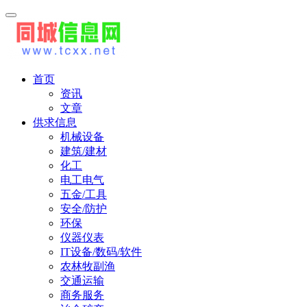
首页
资讯
文章
供求信息
机械设备
建筑/建材
化工
电工电气
五金/工具
安全/防护
环保
仪器仪表
IT设备/数码/软件
农林牧副渔
交通运输
商务服务