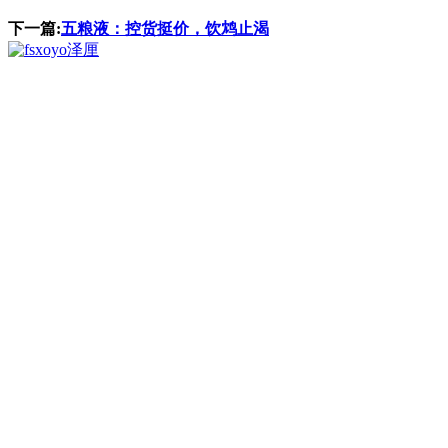
下一篇:
五粮液：控货挺价，饮鸩止渴
泽厘