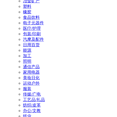
冶金矿产
塑料
橡胶
食品饮料
电子元器件
医疗/护理
包装/印刷
汽摩及配件
日用百货
能源
加工
照明
通信产品
家用电器
美妆日化
运动户外
服装
传媒/广电
工艺品/礼品
纺织/皮革
办公/文教
纸业