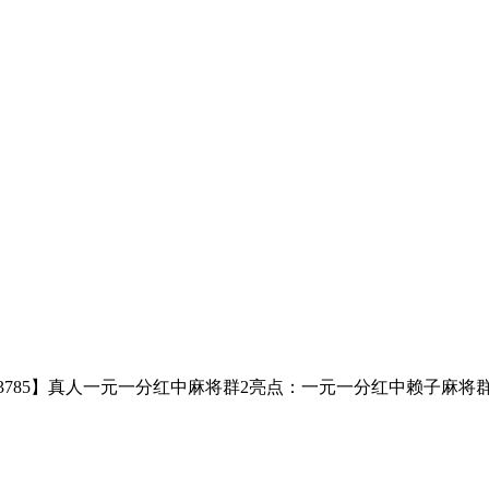
4】Q【2579883785】真人一元一分红中麻将群2亮点：一元一分红