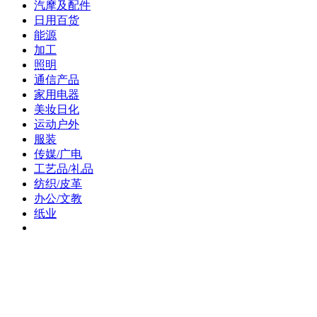
汽摩及配件
日用百货
能源
加工
照明
通信产品
家用电器
美妆日化
运动户外
服装
传媒/广电
工艺品/礼品
纺织/皮革
办公/文教
纸业