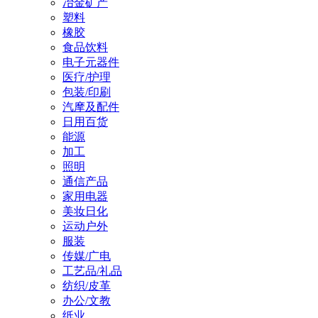
冶金矿产
塑料
橡胶
食品饮料
电子元器件
医疗/护理
包装/印刷
汽摩及配件
日用百货
能源
加工
照明
通信产品
家用电器
美妆日化
运动户外
服装
传媒/广电
工艺品/礼品
纺织/皮革
办公/文教
纸业