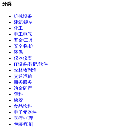
分类
机械设备
建筑/建材
化工
电工电气
五金/工具
安全/防护
环保
仪器仪表
IT设备/数码/软件
农林牧副渔
交通运输
商务服务
冶金矿产
塑料
橡胶
食品饮料
电子元器件
医疗/护理
包装/印刷