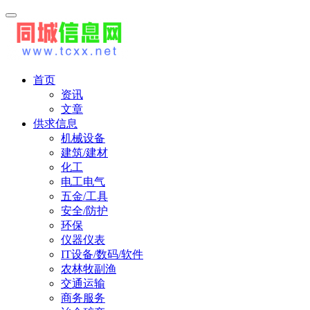
首页
资讯
文章
供求信息
机械设备
建筑/建材
化工
电工电气
五金/工具
安全/防护
环保
仪器仪表
IT设备/数码/软件
农林牧副渔
交通运输
商务服务