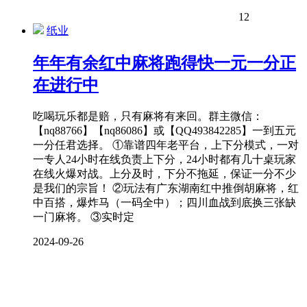
12
纸业
年年有余红中麻将跑得快一元一分正
在进行中
吃喝玩乐都是赔，只有麻将有来回。群主微信：
【nq88766】【nq86086】或【QQ493842285】一到五元
一分任君选择。 ①靠谱四年老平台，上下分模式，一对
一专人24小时在线负责上下分，24小时都有几十桌玩家
在线火爆对战。上分及时，下分不拖延，保证一分不少
是我们的宗旨！ ②玩法有广东湖南红中推倒胡麻将，红
中百搭，爆炸马（一码全中）；四川血战到底换三张缺
一门麻将。 ③实时定
2024-09-26