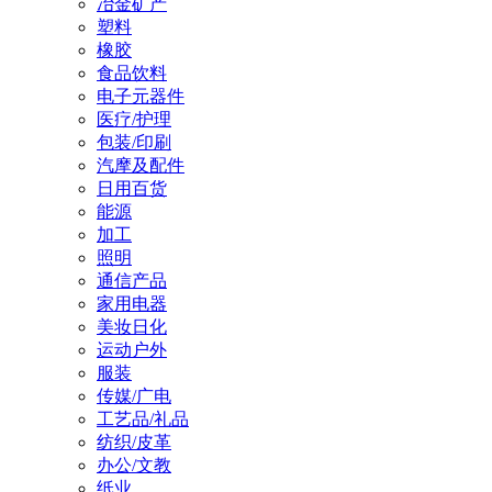
冶金矿产
塑料
橡胶
食品饮料
电子元器件
医疗/护理
包装/印刷
汽摩及配件
日用百货
能源
加工
照明
通信产品
家用电器
美妆日化
运动户外
服装
传媒/广电
工艺品/礼品
纺织/皮革
办公/文教
纸业