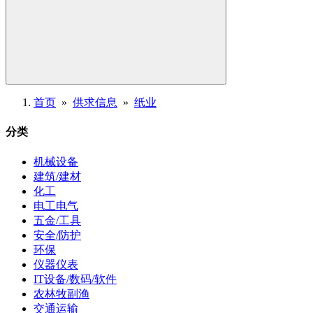
首页
»
供求信息
»
纸业
分类
机械设备
建筑/建材
化工
电工电气
五金/工具
安全/防护
环保
仪器仪表
IT设备/数码/软件
农林牧副渔
交通运输