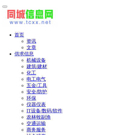
首页
资讯
文章
供求信息
机械设备
建筑/建材
化工
电工电气
五金/工具
安全/防护
环保
仪器仪表
IT设备/数码/软件
农林牧副渔
交通运输
商务服务