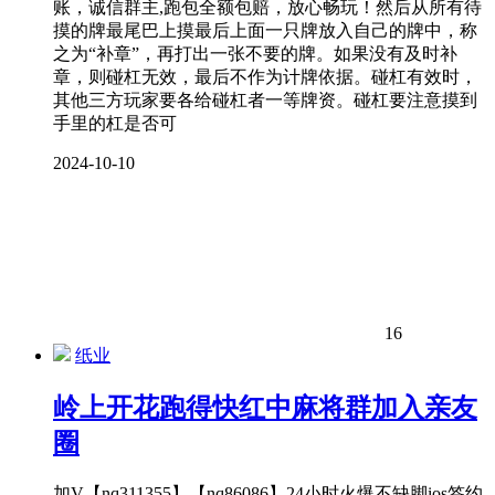
账，诚信群主,跑包全额包赔，放心畅玩！然后从所有待
摸的牌最尾巴上摸最后上面一只牌放入自己的牌中，称
之为“补章”，再打出一张不要的牌。如果没有及时补
章，则碰杠无效，最后不作为计牌依据。碰杠有效时，
其他三方玩家要各给碰杠者一等牌资。碰杠要注意摸到
手里的杠是否可
2024-10-10
16
纸业
岭上开花跑得快红中麻将群加入亲友
圈
加V【nq311355】【nq86086】24小时火爆不缺脚ios签约