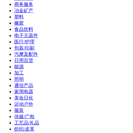
商务服务
冶金矿产
塑料
橡胶
食品饮料
电子元器件
医疗/护理
包装/印刷
汽摩及配件
日用百货
能源
加工
照明
通信产品
家用电器
美妆日化
运动户外
服装
传媒/广电
工艺品/礼品
纺织/皮革