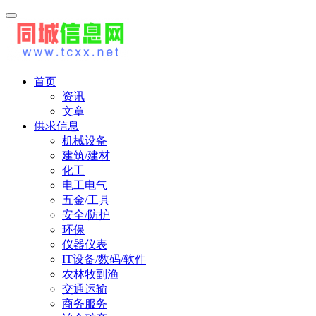
首页
资讯
文章
供求信息
机械设备
建筑/建材
化工
电工电气
五金/工具
安全/防护
环保
仪器仪表
IT设备/数码/软件
农林牧副渔
交通运输
商务服务