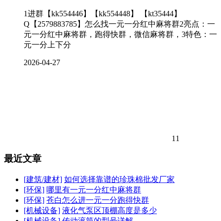
1进群【kk554446】【kk554448】 【kt35444】
Q【2579883785】怎么找一元一分红中麻将群2亮点：一
元一分红中麻将群，跑得快群，微信麻将群，3特色：一
元一分上下分
2026-04-27
11
最近文章
[建筑/建材]
如何选择靠谱的珍珠棉批发厂家
[环保]
哪里有一元一分红中麻将群
[环保]
苍白怎么进一元一分跑得快群
[机械设备]
液化气泵区顶棚高度是多少
[机械设备]
传动滚筒的型号详解