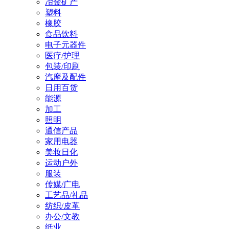
冶金矿产
塑料
橡胶
食品饮料
电子元器件
医疗/护理
包装/印刷
汽摩及配件
日用百货
能源
加工
照明
通信产品
家用电器
美妆日化
运动户外
服装
传媒/广电
工艺品/礼品
纺织/皮革
办公/文教
纸业