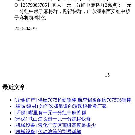
Q【2579883785】真人一元一分红中麻将群2亮点：一元
一分红中赖子麻将群，跑得快群，广东湖南西安红中赖
子麻将群3特色
2026-04-29
15
最近文章
[冶金矿产]
供应7075超硬铝棒 航空铝板耐磨7075T6铝棒
[建筑/建材]
如何选择靠谱的珍珠棉批发厂家
[环保]
哪里有一元一分红中麻将群
[环保]
苍白怎么进一元一分跑得快群
[机械设备]
液化气泵区顶棚高度是多少
[机械设备]
传动滚筒的型号详解