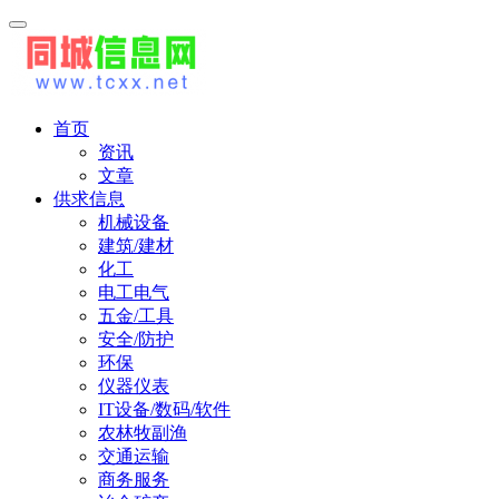
首页
资讯
文章
供求信息
机械设备
建筑/建材
化工
电工电气
五金/工具
安全/防护
环保
仪器仪表
IT设备/数码/软件
农林牧副渔
交通运输
商务服务