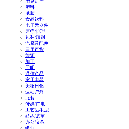
冶金矿产
塑料
橡胶
食品饮料
电子元器件
医疗/护理
包装/印刷
汽摩及配件
日用百货
能源
加工
照明
通信产品
家用电器
美妆日化
运动户外
服装
传媒/广电
工艺品/礼品
纺织/皮革
办公/文教
纸业