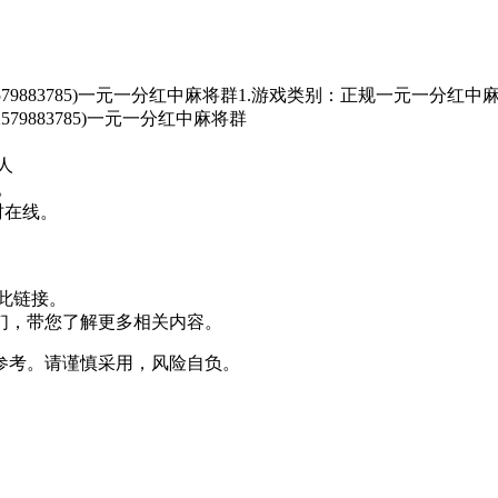
QQ号 (2579883785)一元一分红中麻将群1.游戏类别：正规一元一
(2579883785)一元一分红中麻将群
人
。
时在线。
此链接。
们，带您了解更多相关内容。
参考。请谨慎采用，风险自负。