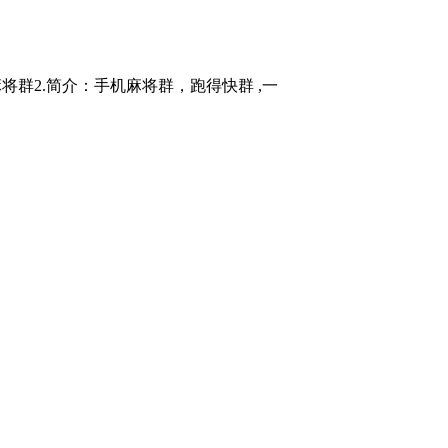
分红中麻将群2.简介：手机麻将群，跑得快群 ,一