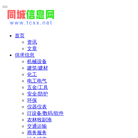
首页
资讯
文章
供求信息
机械设备
建筑/建材
化工
电工电气
五金/工具
安全/防护
环保
仪器仪表
IT设备/数码/软件
农林牧副渔
交通运输
商务服务