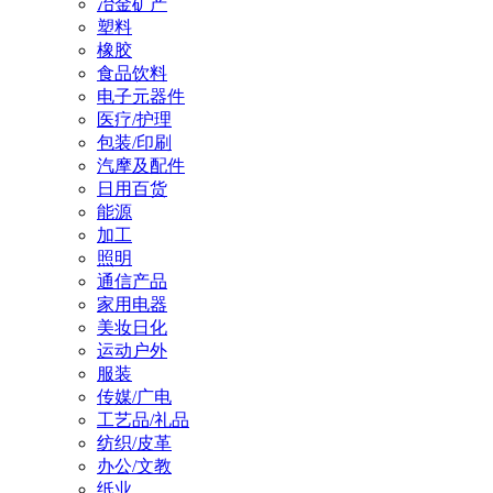
冶金矿产
塑料
橡胶
食品饮料
电子元器件
医疗/护理
包装/印刷
汽摩及配件
日用百货
能源
加工
照明
通信产品
家用电器
美妆日化
运动户外
服装
传媒/广电
工艺品/礼品
纺织/皮革
办公/文教
纸业