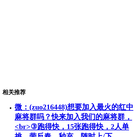
相关推荐
微：(zuo216448)想要加入最火的红中
麻将群吗？快来加入我们的麻将群，
<br>③跑得快，15张跑得快，2人单
挑，带反春，秒充，随时上/下