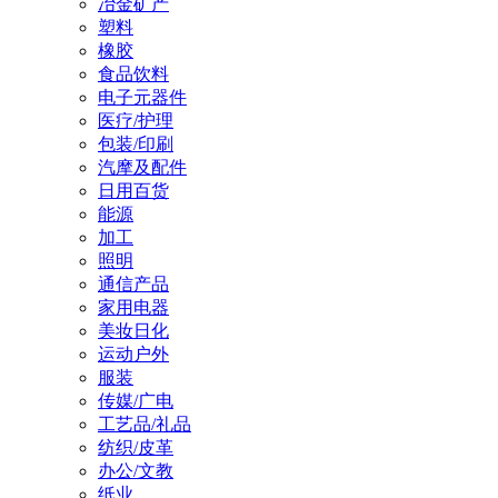
冶金矿产
塑料
橡胶
食品饮料
电子元器件
医疗/护理
包装/印刷
汽摩及配件
日用百货
能源
加工
照明
通信产品
家用电器
美妆日化
运动户外
服装
传媒/广电
工艺品/礼品
纺织/皮革
办公/文教
纸业