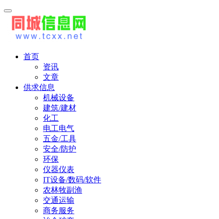
首页
资讯
文章
供求信息
机械设备
建筑/建材
化工
电工电气
五金/工具
安全/防护
环保
仪器仪表
IT设备/数码/软件
农林牧副渔
交通运输
商务服务